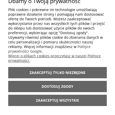
Dbamy o Twoją prywatność
OPINIE O PRODUKCIE (0)
Pliki cookies i pokrewne im technologie umożliwiają
poprawne działanie strony i pomagają nam dostosować
ofertę do Twoich potrzeb. Możesz zaakceptować
Wyświetlane są wszystkie opinie (pozytywne i negatywne). Nie
wykorzystanie przez nas wszystkich tych plików i przejść
weryfikujemy, czy pochodzą one od klientów, którzy kupili dany
do sklepu lub dostosować użycie plików do swoich
produkt.
preferencji, wybierając opcję "Dostosuj zgody".
Używamy również plików cookie do zbierania danych w
celu personalizacji i pomiaru skuteczności naszej
reklamy. Więcej informacji znajdziesz w
Polityce
prywatności Google
.
Więcej o plikach cookies przeczytasz w naszej Polityce
ZAKUPY
prywatności.
ZAAKCEPTUJ TYLKO NIEZBĘDNE
POMOC
DOSTOSUJ ZGODY
INFORMACJE
ZAAKCEPTUJ WSZYSTKIE
...