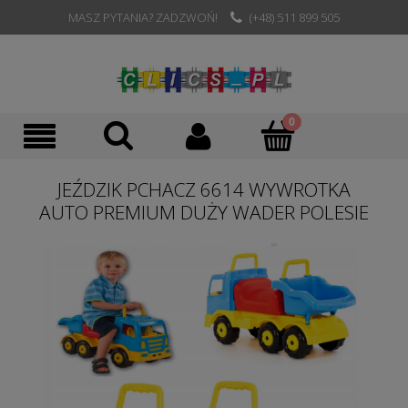
MASZ PYTANIA? ZADZWOŃ!
(+48) 511 899 505
JEŹDZIK PCHACZ 6614 WYWROTKA
AUTO PREMIUM DUŻY WADER POLESIE