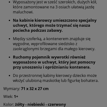
Wyposażony jest w sześć szerokich, dużych kół,
które zamontowane na 3 osiach ułatwią jazdę
maluchowi.
Na kabinie kierowcy umieszczono specjalny
uchwyt, którego może trzymać się nasza
pociecha podczas zabawy.
Między szoferką, a kontenerem znajduje się
wygodne, wyprofilowane siedzisko z
zaokrąglonymi brzegami dla małego kierowcy.
Ruchomy pojemnik wywrotki również
wyposażono w uchwyt, który jest pomocny
przy unoszeniu i opróżnianiu kontenera.
Do przestronnej kabiny kierowcy dziecko może
włożyć ulubioną maskotkę lub figurkę bohatera.
Wymiary:
71 х 32 х 27 cm
Wiek:
1+
Kolor:
żółty - niebieski - czerwony