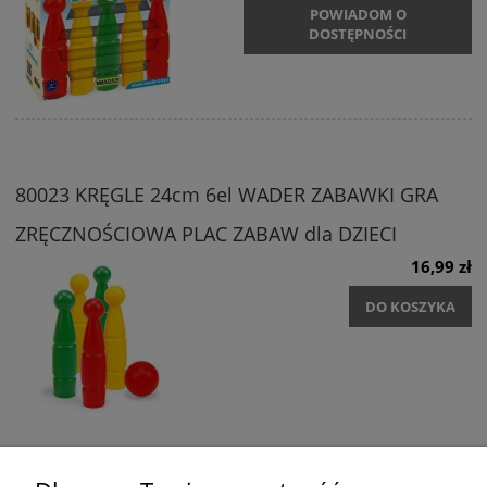
POWIADOM O
DOSTĘPNOŚCI
80023 KRĘGLE 24cm 6el WADER ZABAWKI GRA
ZRĘCZNOŚCIOWA PLAC ZABAW dla DZIECI
16,99 zł
DO KOSZYKA