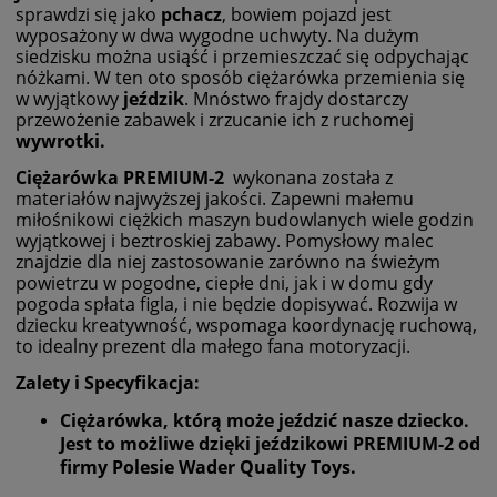
sprawdzi się jako
pchacz
, bowiem pojazd jest
wyposażony w dwa wygodne uchwyty. Na dużym
siedzisku można usiąść i przemieszczać się odpychając
nóżkami. W ten oto sposób ciężarówka przemienia się
w wyjątkowy
jeździk
. Mnóstwo frajdy dostarczy
przewożenie zabawek i zrzucanie ich z ruchomej
wywrotki.
Ciężarówka PREMIUM-2
wykonana została z
materiałów najwyższej jakości. Zapewni małemu
miłośnikowi ciężkich maszyn budowlanych wiele godzin
wyjątkowej i beztroskiej zabawy. Pomysłowy malec
znajdzie dla niej zastosowanie zarówno na świeżym
powietrzu w pogodne, ciepłe dni, jak i w domu gdy
pogoda spłata figla, i nie będzie dopisywać. Rozwija w
dziecku kreatywność, wspomaga koordynację ruchową,
to idealny prezent dla małego fana motoryzacji.
Zalety i Specyfikacja:
Ciężarówka, którą może jeździć nasze dziecko.
Jest to możliwe dzięki jeździkowi PREMIUM-2 od
firmy Polesie Wader Quality Toys.