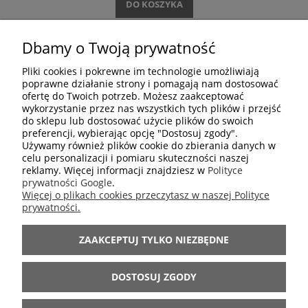
DO KOSZYKA
Dbamy o Twoją prywatność
Pliki cookies i pokrewne im technologie umożliwiają
DOŁĄCZ DO NAS
poprawne działanie strony i pomagają nam dostosować
ofertę do Twoich potrzeb. Możesz zaakceptować
wykorzystanie przez nas wszystkich tych plików i przejść
do sklepu lub dostosować użycie plików do swoich
preferencji, wybierając opcję "Dostosuj zgody".
Używamy również plików cookie do zbierania danych w
celu personalizacji i pomiaru skuteczności naszej
reklamy. Więcej informacji znajdziesz w
Polityce
prywatności Google
.
Więcej o plikach cookies przeczytasz w naszej Polityce
ZAKUPY
prywatności.
ZAAKCEPTUJ TYLKO NIEZBĘDNE
POMOC
DOSTOSUJ ZGODY
INFORMACJE