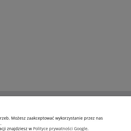
FORMACJE
otrzeb. Możesz zaakceptować wykorzystanie przez nas
.
RMIE
acji znajdziesz w
Polityce prywatności Google
.